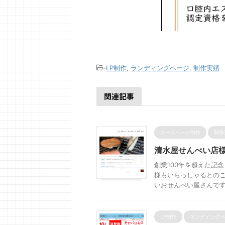
-
LP制作
,
ランディングページ
,
制作実績
関連記事
ホームページ制作
制作
清水屋せんべい店
創業100年を超えた記
様もいらっしゃるとの
いおせんべい屋さんです。
LP制作
ランディングペ