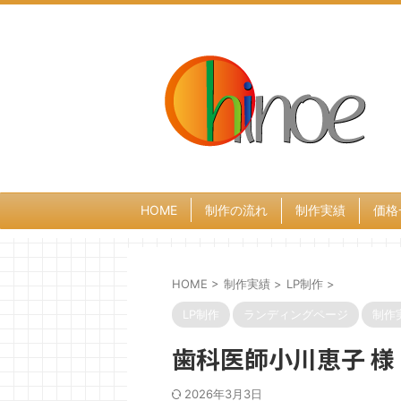
HOME
制作の流れ
制作実績
価格
HOME
>
制作実績
>
LP制作
>
LP制作
ランディングページ
制作
歯科医師小川恵子 様
2026年3月3日