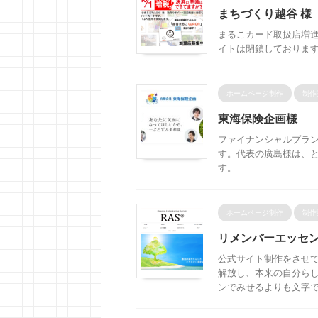
まちづくり越谷 様
まるこカード取扱店増
イトは閉鎖しておりま
ホームページ制作
制作
東海保険企画様
ファイナンシャルプラ
す。代表の廣島様は、と
す。
ホームページ制作
制作
リメンバーエッセン
公式サイト制作をさせて
解放し、本来の自分ら
ンでみせるよりも文字でう